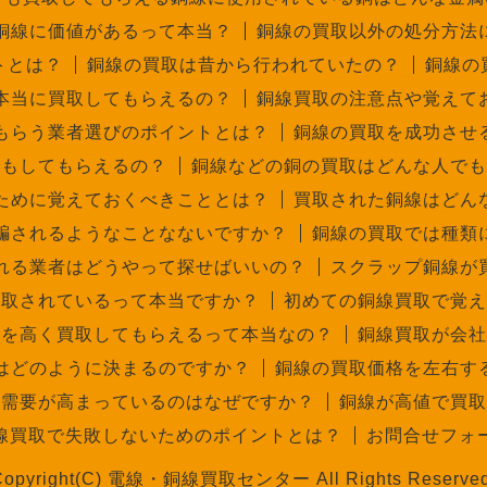
銅線に価値があるって本当？
銅線の買取以外の処分方法
トとは？
銅線の買取は昔から行われていたの？
銅線の
本当に買取してもらえるの？
銅線買取の注意点や覚えて
もらう業者選びのポイントとは？
銅線の買取を成功させ
でもしてもらえるの？
銅線などの銅の買取はどんな人でも
ために覚えておくべきこととは？
買取された銅線はどん
騙されるようなことなないですか？
銅線の買取では種類
れる業者はどうやって探せばいいの？
スクラップ銅線が
買取されているって本当ですか？
初めての銅線買取で覚え
線を高く買取してもらえるって本当なの？
銅線買取が会社
はどのように決まるのですか？
銅線の買取価格を左右す
取需要が高まっているのはなぜですか？
銅線が高値で買取
線買取で失敗しないためのポイントとは？
お問合せフォ
Copyright(C) 電線・銅線買取センター All Rights Reserved