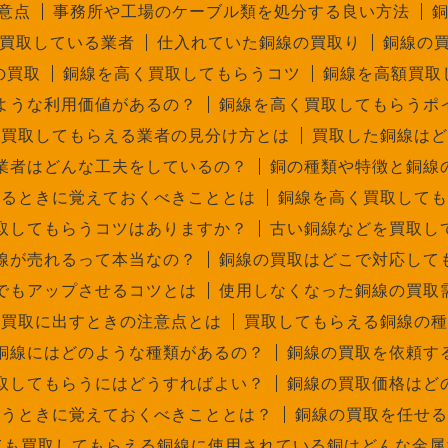
意点
事務所や工場のケーブル類を処分する良い方法
買取している業者
仕入れていた銅線の買取り
銅線の
の買取
銅線を高く買取してもらうコツ
銅線を高額買取
ような利用価値があるの？
銅線を高く買取してもらうポ
額買取してもらえる業者の見分け方とは
買取した銅線はど
業者はどんな工夫をしているの？
銅の種類や特徴と銅線
するときに覚えておくべきこととは
銅線を高く買取しても
取してもらうコツはありますか？
古い銅線などを買取し
線が売れるって本当なの？
銅線の買取はどこで対応して
でもアップさせるコツとは
使用しなくなった銅線の買取
を買取に出すときの注意点とは
買取してもらえる銅線の種
銅線にはどのような種類があるの？
銅線の買取を依頼す
取してもらうにはどうすればよい？
銅線の買取価格はど
らうときに覚えておくべきこととは？
銅線の買取を任せる
ても買取してもらえる銅線に使用されている銅はどんな金属